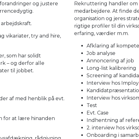
forandringer og justere
Rekruttering handler om t
rrencedygtig.​
medarbejdere. At finde de
organisation og jeres stra
 arbejdskraft.
rigtige profiler til din vi
erfaring, værdier m.m.
 vikariater, try and hire,
Afklaring af kompet
Job analyse
er, som har solidt
Annoncering af job
k – og derfor alle
Long-list kalibrering
er til jobbet.
Screening af kandida
Interview hos Imploy
Kandidatpræsentati
Interview hos virks
er af med henblik på evt.
Test
Evt. Case
 for at lære hinanden
Indhentning af refe
2. interview hos vir
Onboarding i samarb
ovsafdækning, rådgivning,