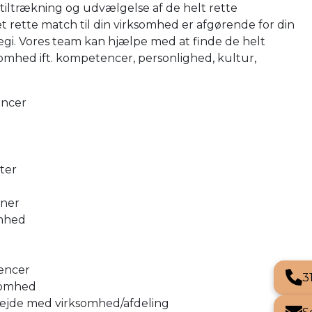
iltrækning og udvælgelse af de helt rette
t rette match til din virksomhed er afgørende for din
tegi. Vores team kan hjælpe med at finde de helt
rksomhed ift. kompetencer, personlighed, kultur,
encer
ter
oner
omhed
rencer
3
ksomhed
ejde med virksomhed/afdeling