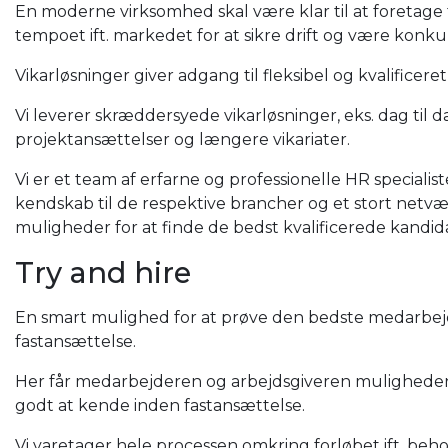
En moderne virksomhed skal være klar til at foretage 
tempoet ift. markedet for at sikre drift og være konku
Vikarløsninger giver adgang til fleksibel og kvalificeret
Vi leverer skræddersyede vikarløsninger, eks. dag til dag
projektansættelser og længere vikariater.
Vi er et team af erfarne og professionelle HR specialist
kendskab til de respektive brancher og et stort netvær
muligheder for at finde de bedst kvalificerede kandidat
Try and hire
En smart mulighed for at prøve den bedste medarbejd
fastansættelse.
Her får medarbejderen og arbejdsgiveren muligheden
godt at kende inden fastansættelse.
Vi varetager hele processen omkring forløbet ift. beh