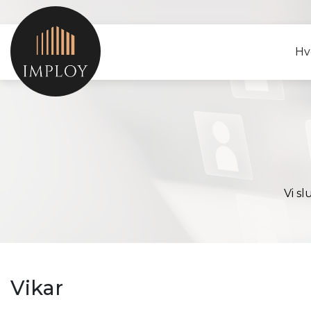
Gå
til
hovedindhold
Hv
Vi s
Vikar