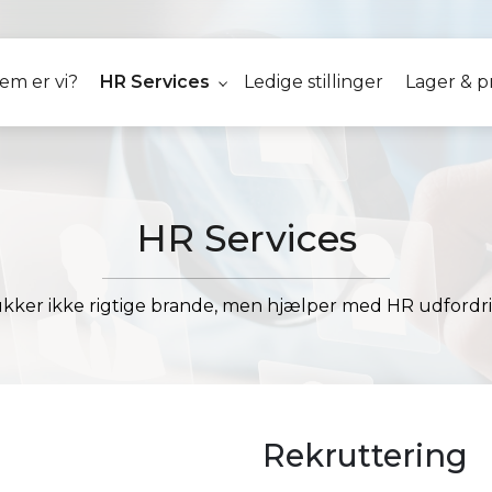
em er vi?
HR Services
Ledige stillinger
Lager & p
HR Services
lukker ikke rigtige brande, men hjælper med HR udfordr
Rekruttering