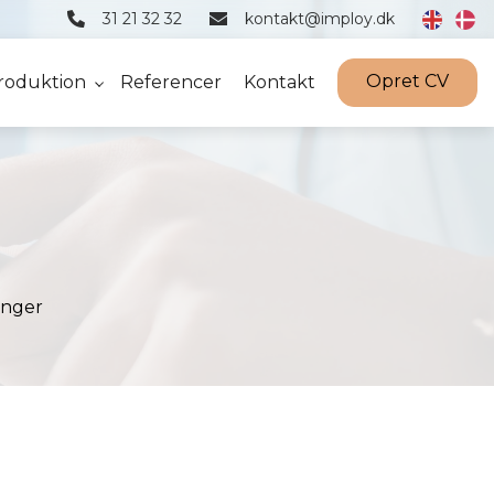
31 21 32 32
kontakt@imploy.dk
Opret CV
roduktion
Referencer
Kontakt
inger