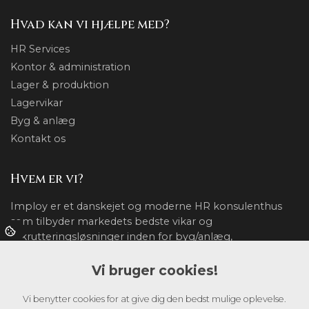
Hvad kan vi hjælpe med?
HR Services
Kontor & administration
Lager & produktion
Lagervikar
Byg & anlæg
Kontakt os
Hvem er vi?
Imploy er et danskejet og moderne HR konsulenthus
som tilbyder markedets bedste vikar og
rekrutteringsløsninger inden for byg/anlæg,
lager/produktion og kontor/administration.
Vi bruger cookies!
Vi leverer kvalitet til tiden og garanterer et højt
serviceniveau, samt minimerede omkostninger.
Vi benytter cookies for at give dig den bedst mulige oplevelse.