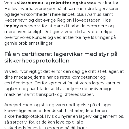
Vores
vikarbureau
og
rekrutteringsbureau
har kontor i
Herlev, hvorfra vi arbejder på at sammenføre lagervikarer
og lagervirksomheder i hele landet, bl.a. i Aarhus samt
København og det øvrige Region Hovedstaden. Hos
Imploy
arbejder vi for at gøre dit arbejde nemmere og
mere overskueligt. Det gør vi ved altid at være ærlige
overfor vores kunder og ved at tænke nye løsninger på
gamle problemstillinger.
Få en certificeret lagervikar med styr på
sikkerhedsprotokollen
Vi ved, hvor vigtigt det er for den daglige drift af et lager, at
dine medarbejderne har de rette kompetencer og
certificeringer. Derfor sørger vi for, at vores lagervikarer er
faglærte og har tilladelse til at betjene de nødvendige
maskiner samt transport- og løfteredskaber.
Arbejdet med logistik og varemodtagelse på et lager
kræver ligeledes et kendskab til at arbejde efter en
sikkerhedsprotokol. Hvis du hyrer en lagervikar gennem os,
så sørger vi for, at de kan leve op til alle
sikkerhedsforanstaltningerne på dit lager.